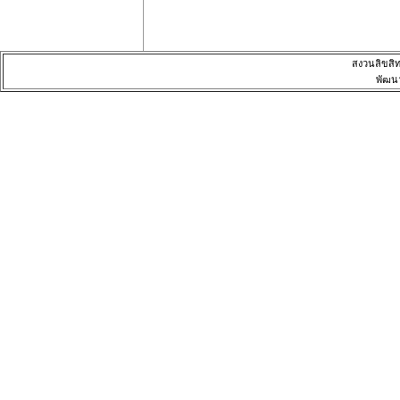
สงวนลิขสิ
พัฒน