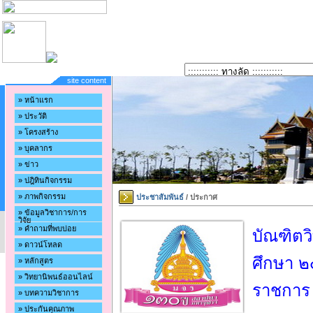
site content
» หน้าแรก
» ประวัติ
» โครงสร้าง
» บุคลากร
» ข่าว
» ปฎิทินกิจกรรม
» ภาพกิจกรรม
ประชาสัมพันธ์
/ ประกาศ
» ข้อมูลวิชาการ/การ
วิจัย
» คำถามที่พบบ่อย
บัณฑิตว
» ดาวน์โหลด
ศึกษา ๒๕
» หลักสูตร
» วิทยานิพนธ์ออนไลน์
ราชการ 
» บทความวิชาการ
» ประกันคุณภาพ