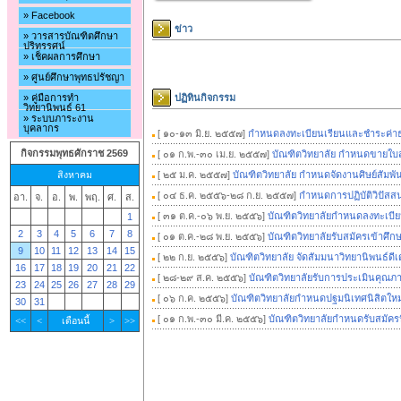
» Facebook
ข่าว
» วารสารบัณฑิตศึกษา
ปริทรรศน์
» เช็คผลการศึกษา
» ศูนย์ศึกษาพุทธปรัชญา
» คู่มือการทำ
ปฏิทินกิจกรรม
วิทยานิพนธ์ 61
» ระบบภาระงาน
บุคลากร
[ ๑๐-๑๓ มิ.ย. ๒๕๕๗]
กำหนดลงทะเบียนเรียนและชำระค่าธรรม
กิจกรรมพุทธศักราช 2569
[ ๐๑ ก.พ.-๓๐ เม.ย. ๒๕๕๗]
บัณฑิตวิทยาลัย กำหนดขายใบส
[ ๒๕ ม.ค. ๒๕๕๗]
บัณฑิตวิทยาลัย กำหนดจัดงานศิษย์สัมพั
สิงหาคม
[ ๐๔ ธ.ค. ๒๕๕๖-๒๘ ก.ย. ๒๕๕๗]
กำหนดการปฏิบัติวิปัสส
อา.
จ.
อ.
พ.
พฤ.
ศ.
ส.
[ ๓๑ ต.ค.-๐๖ พ.ย. ๒๕๕๖]
บัณฑิตวิทยาลัยกำหนดลงทะเบียนเ
1
2
3
4
5
6
7
8
[ ๐๑ ต.ค.-๒๘ พ.ย. ๒๕๕๖]
บัณฑิตวิทยาลัยรับสมัครเข้าศ
9
10
11
12
13
14
15
[ ๒๒ ก.ย. ๒๕๕๖]
บัณฑิตวิทยาลัย จัดสัมมนาวิทยานิพนธ์ดีเ
16
17
18
19
20
21
22
[ ๒๘-๒๙ ส.ค. ๒๕๕๖]
บัณฑิตวิทยาลัยรับการประเมินคุณ
23
24
25
26
27
28
29
[ ๐๖ ก.ค. ๒๕๕๖]
บัณฑิตวิทยาลัยกำหนดปฐมนิเทศนิสิตใหม
30
31
[ ๐๑ ก.พ.-๓๐ มี.ค. ๒๕๕๖]
บัณฑิตวิทยาลัยกำหนดรับสมัคร
<<
<
เดือนนี้
>
>>